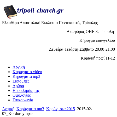
Ελευθέρα Αποστολική Εκκλησία Πεντηκοστής Τρίπολης
Λεωφόρος ΟΗΕ 3, Τρίπολη
Κήρυγμα ευαγγελίου
Δευτέρα-Τετάρτη-Σάββατο 20.00-21.00
Κυριακή πρωί 11-12
Αρχική
Κηρύγματα video
Κηρύγματα mp3
Εκπομπές
Άρθρα
H εκκλησία μας
Ομολογίες
Επικοινωνία
Αρχική
Κηρύγματα mp3
Κηρύγματα 2015
2015-02-
07_Kordoroympas